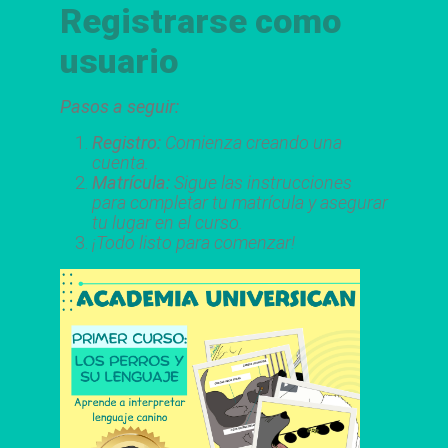
Registrarse como
usuario
Pasos a seguir:
Registro
:
Comienza creando una
cuenta.
Matrícula
:
Sigue las instrucciones
para completar tu matrícula y asegurar
tu lugar en el curso.
¡Todo listo para comenzar!